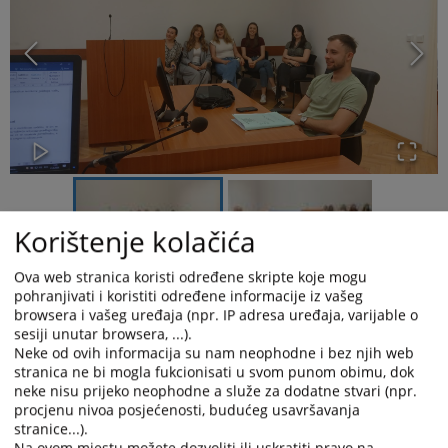
Korištenje kolačića
Ova web stranica koristi određene skripte koje mogu
pohranjivati i koristiti određene informacije iz vašeg
U okviru pravne klinike iz nastavnog predmeta Porodično pravo,
browsera i vašeg uređaja (npr. IP adresa uređaja, varijable o
koju na Pravnom fakultetu Univerziteta u Sarajevu vodi sutkinja
sesiji unutar browsera, ...).
Općinskog suda u Sarajevu Maja Pejić-Šehić, organizirana je
Neke od ovih informacija su nam neophodne i bez njih web
posjeta studenata Općinskom sudu u Sarajevu te prisustvovanje
stranica ne bi mogla fukcionisati u svom punom obimu, dok
ročištima iz oblasti građanskog prava u kojima javnost nije
neke nisu prijeko neophodne a služe za dodatne stvari (npr.
isključena.
procjenu nivoa posjećenosti, budućeg usavršavanja
stranice...).
Riječ je o praktičnoj obuci studenata druge godine Pravnog