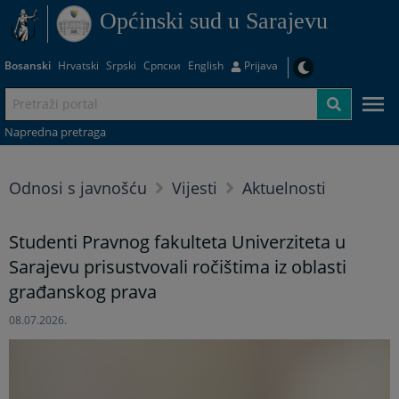
Općinski sud u Sarajevu
Bosanski
Hrvatski
Srpski
Српски
English
Prijava
Napredna pretraga
Odnosi s javnošću
Vijesti
Aktuelnosti
Studenti Pravnog fakulteta Univerziteta u
Sarajevu prisustvovali ročištima iz oblasti
građanskog prava
08.07.2026.