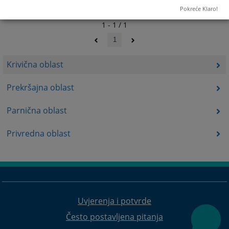
Pokreće Klaro!
1 - 1 / 1
1
Krivična oblast
Prekršajna oblast
Parnična oblast
Privredna oblast
Uvjerenja i potvrde
Često postavljena pitanja