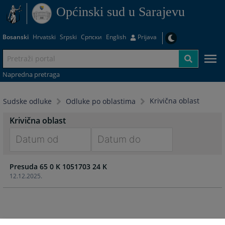
Općinski sud u Sarajevu
Bosanski
Hrvatski
Srpski
Српски
English
Prijava
Napredna pretraga
Krivična oblast
Sudske odluke
Odluke po oblastima
Krivična oblast
Navigate
Navigate
Presuda 65 0 K 1051703 24 K
forward
forward
12.12.2025.
to
to
interact
interact
with
with
the
the
calendar
calendar