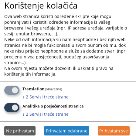
Korištenje kolačića
and
and
select
select
Ova web stranica koristi određene skripte koje mogu
a
a
pohranjivati i koristiti određene informacije iz vašeg
date.
date.
browsera i vašeg uređaja (npr. IP adresa uređaja, varijable o
Press
Press
sesiji unutar browsera, ...).
the
the
Neke od ovih informacija su nam neophodne i bez njih web
question
question
stranica ne bi mogla fukcionisati u svom punom obimu, dok
neke nisu prijeko neophodne a služe za dodatne stvari (npr.
mark
mark
procjenu nivoa posjećenosti, budućeg usavršavanja
key
key
stranice...).
to
to
Na ovom mjestu možete dozvoliti ili uskratiti pravo na
get
get
korištenje tih informacija.
the
the
keyboard
keyboard
Translation
(obavezna)
shortcuts
shortcuts
↓
2
Servisi treće strane
for
for
changing
changing
Analitika o posjećenosti stranica
dates.
dates.
↓
2
Servisi treće strane
Ne prihvatam
Prihvatam odabrane
Prihvatam sve