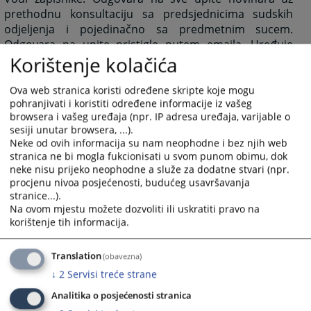
prethodnu konsultaciju sa predsjednicima sudskih
odjeljenja i pojedinačno sa predmetnim sucem.
Odgovara na upite pristigle putem emaila. Uređuje
Korištenje kolačića
Web stranicu suda. Obavlja i druge poslove koji, po
svojoj prirodi, spadaju u djelokrug rada ovog radnog
mjesta, kao i poslove po nalogu šefa kabineta.
Ova web stranica koristi određene skripte koje mogu
pohranjivati i koristiti određene informacije iz vašeg
Kontakt portparola suda: 033/567-715;
browsera i vašeg uređaja (npr. IP adresa uređaja, varijable o
sesiji unutar browsera, ...).
Email: amra.hodzic@oss.ba i info@oss.ba
Neke od ovih informacija su nam neophodne i bez njih web
stranica ne bi mogla fukcionisati u svom punom obimu, dok
880
PREGLEDA
neke nisu prijeko neophodne a služe za dodatne stvari (npr.
procjenu nivoa posjećenosti, budućeg usavršavanja
stranice...).
Na ovom mjestu možete dozvoliti ili uskratiti pravo na
korištenje tih informacija.
Translation
(obavezna)
↓
2
Servisi treće strane
Analitika o posjećenosti stranica