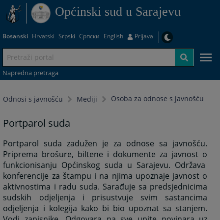
Općinski sud u Sarajevu
Bosanski
Hrvatski
Srpski
Српски
English
Prijava
Napredna pretraga
Osoba za odnose s javnošću
Odnosi s javnošću
Mediji
Portparol suda
Portparol suda zadužen je za odnose sa javnošću.
Priprema brošure, biltene i dokumente za javnost o
funkcionisanju Općinskog suda u Sarajevu. Održava
konferencije za štampu i na njima upoznaje javnost o
aktivnostima i radu suda. Sarađuje sa predsjednicima
sudskih odjeljenja i prisustvuje svim sastancima
odjeljenja i kolegija kako bi bio upoznat sa stanjem.
Vodi zapisnike. Odgovara na sve upite novinara uz