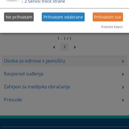
↓
2
Servisi treće strane
Ne prihvatam
Prihvatam odabrane
Prihvatam sve
Pokreće Klaro!
1 - 1 / 1
1
Osoba za odnose s javnošću
Raspored suđenja
Zahtjevi za medijska obraćanja
Presude