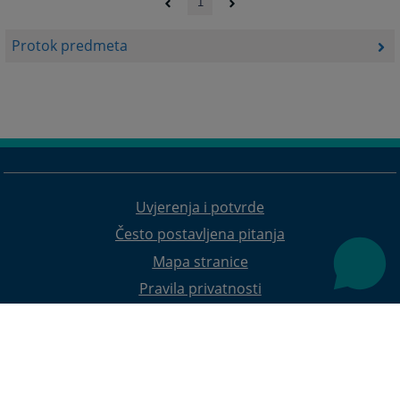
1
Protok predmeta
Uvjerenja i potvrde
Često postavljena pitanja
Mapa stranice
Pravila privatnosti
Redizajn web stranice je finansirala Evropska unija. Za njen sadržaj isključivo je odgovorno
Visoko sudsko i tužilačko vijeće BiH i ona ne odražava nužno stavove Evropske unije.