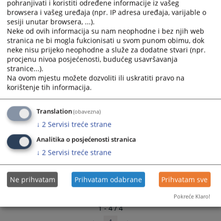
pohranjivati i koristiti određene informacije iz vašeg
Godišnji izvještaj o radu suda za 2020. godinu
and
and
browsera i vašeg uređaja (npr. IP adresa uređaja, varijable o
30.04.2021.
select
select
sesiji unutar browsera, ...).
a
a
Neke od ovih informacija su nam neophodne i bez njih web
Godišnji izvještaj o radu suda za 2019. godinu
stranica ne bi mogla fukcionisati u svom punom obimu, dok
date.
date.
12.03.2020.
neke nisu prijeko neophodne a služe za dodatne stvari (npr.
Press
Press
procjenu nivoa posjećenosti, budućeg usavršavanja
the
the
stranice...).
question
question
Na ovom mjestu možete dozvoliti ili uskratiti pravo na
mark
mark
korištenje tih informacija.
key
key
to
to
Translation
(obavezna)
get
get
↓
2
Servisi treće strane
the
the
keyboard
keyboard
Analitika o posjećenosti stranica
shortcuts
shortcuts
↓
2
Servisi treće strane
for
for
changing
changing
Ne prihvatam
Prihvatam odabrane
Prihvatam sve
dates.
dates.
Pokreće Klaro!
1 - 4 / 4