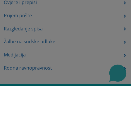
Ovjere i prepisi
Prijem pošte
Razgledanje spisa
Žalbe na sudske odluke
Medijacija
Rodna ravnopravnost
Uvjerenja i potvrde
Često postavljena pitanja
Mapa stranice