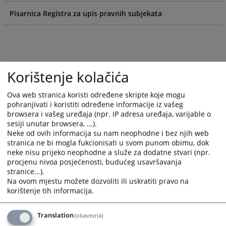
and
and
Pisarnica Registra za upis pravnih subjekata
select
select
a
a
date.
date.
Press
Press
the
the
Korištenje kolačića
question
question
mark
mark
Ova web stranica koristi određene skripte koje mogu
key
key
pohranjivati i koristiti određene informacije iz vašeg
to
to
browsera i vašeg uređaja (npr. IP adresa uređaja, varijable o
get
get
sesiji unutar browsera, ...).
the
the
Neke od ovih informacija su nam neophodne i bez njih web
keyboard
keyboard
stranica ne bi mogla fukcionisati u svom punom obimu, dok
shortcuts
shortcuts
neke nisu prijeko neophodne a služe za dodatne stvari (npr.
procjenu nivoa posjećenosti, budućeg usavršavanja
for
for
stranice...).
changing
changing
Na ovom mjestu možete dozvoliti ili uskratiti pravo na
dates.
dates.
korištenje tih informacija.
Translation
(obavezna)