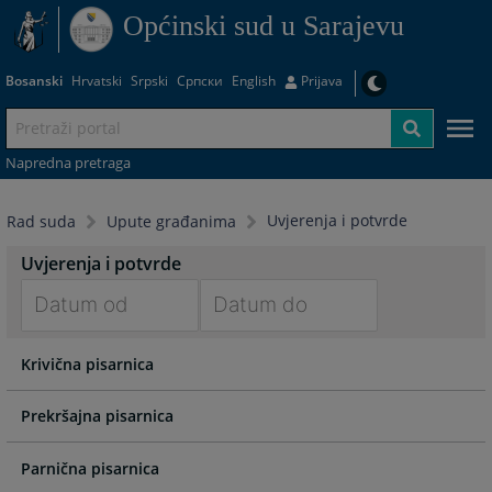
Općinski sud u Sarajevu
Bosanski
Hrvatski
Srpski
Српски
English
Prijava
Napredna pretraga
Uvjerenja i potvrde
Rad suda
Upute građanima
Uvjerenja i potvrde
Navigate
Navigate
Krivična pisarnica
forward
forward
to
to
interact
interact
with
with
the
the
Parnična pisarnica
calendar
calendar