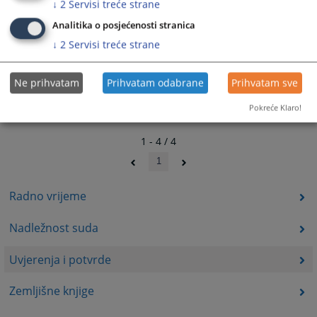
↓
2
Servisi treće strane
Analitika o posjećenosti stranica
↓
2
Servisi treće strane
Ne prihvatam
Prihvatam odabrane
Prihvatam sve
Pokreće Klaro!
1 - 4 / 4
1
Radno vrijeme
Nadležnost suda
Uvjerenja i potvrde
Zemljišne knjige