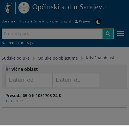
Općinski sud u Sarajevu
Bosanski
Hrvatski
Srpski
Српски
English
Prijava
Napredna pretraga
Krivična oblast
Sudske odluke
Odluke po oblastima
Krivična oblast
Navigate
Navigate
Presuda 65 0 K 1051703 24 K
forward
forward
12.12.2025.
to
to
interact
interact
with
with
the
the
calendar
calendar