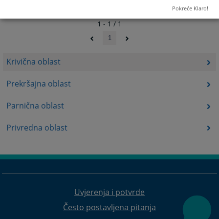
Pokreće Klaro!
1 - 1 / 1
1
Krivična oblast
Prekršajna oblast
Parnična oblast
Privredna oblast
Uvjerenja i potvrde
Često postavljena pitanja