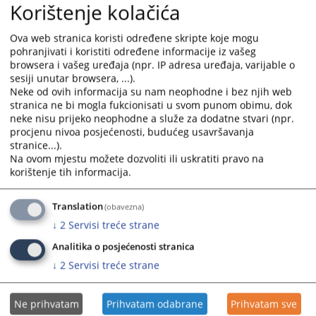
Korištenje kolačića
and
and
select
select
Ova web stranica koristi određene skripte koje mogu
a
a
pohranjivati i koristiti određene informacije iz vašeg
date.
date.
browsera i vašeg uređaja (npr. IP adresa uređaja, varijable o
Press
Press
sesiji unutar browsera, ...).
the
the
Neke od ovih informacija su nam neophodne i bez njih web
question
question
stranica ne bi mogla fukcionisati u svom punom obimu, dok
neke nisu prijeko neophodne a služe za dodatne stvari (npr.
mark
mark
procjenu nivoa posjećenosti, budućeg usavršavanja
key
key
stranice...).
to
to
Na ovom mjestu možete dozvoliti ili uskratiti pravo na
get
get
korištenje tih informacija.
the
the
keyboard
keyboard
Translation
(obavezna)
shortcuts
shortcuts
↓
2
Servisi treće strane
for
for
changing
changing
Analitika o posjećenosti stranica
dates.
dates.
↓
2
Servisi treće strane
Ne prihvatam
Prihvatam odabrane
Prihvatam sve