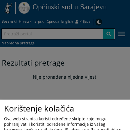
Općinski sud u Sarajevu
Bosanski
Hrvatski
Srpski
Српски
English
Prijava
Napredna pretraga
Rezultati pretrage
Nije pronađena nijedna vijest.
Korištenje kolačića
Ova web stranica koristi određene skripte koje mogu
pohranjivati i koristiti određene informacije iz vašeg
browsera i vašeg uređaja (npr. IP adresa uređaja, varijable o