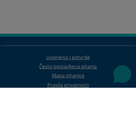
Uvjerenja i potvrde
Često postavljena pitanja
Mapa stranice
Pravila privatnosti
Redizajn web stranice je finansirala Evropska unija. Za njen sadržaj isključivo je odgovorno
Visoko sudsko i tužilačko vijeće BiH i ona ne odražava nužno stavove Evropske unije.