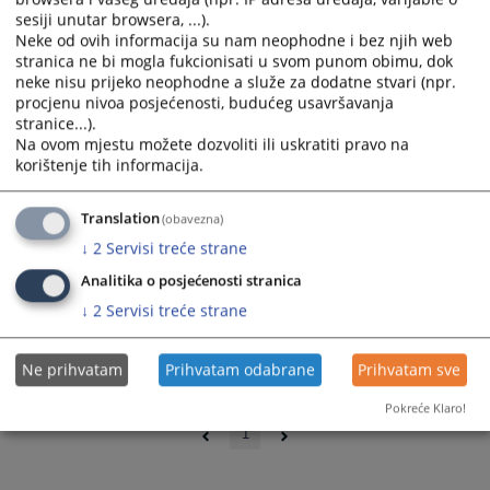
sesiji unutar browsera, ...).
Neke od ovih informacija su nam neophodne i bez njih web
stranica ne bi mogla fukcionisati u svom punom obimu, dok
neke nisu prijeko neophodne a služe za dodatne stvari (npr.
procjenu nivoa posjećenosti, budućeg usavršavanja
stranice...).
Na ovom mjestu možete dozvoliti ili uskratiti pravo na
korištenje tih informacija.
Translation
(obavezna)
↓
2
Servisi treće strane
Analitika o posjećenosti stranica
↓
2
Servisi treće strane
Ne prihvatam
Prihvatam odabrane
Prihvatam sve
0 - 0 / 0
Pokreće Klaro!
1