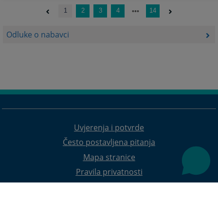
1
2
3
4
14
Odluke o nabavci
Uvjerenja i potvrde
Često postavljena pitanja
Mapa stranice
Pravila privatnosti