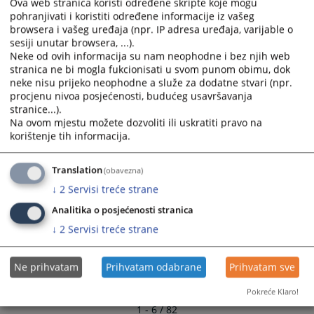
Ova web stranica koristi određene skripte koje mogu
Nabava električne energije.
and
and
pohranjivati i koristiti određene informacije iz vašeg
10.07.2026.
select
select
browsera i vašeg uređaja (npr. IP adresa uređaja, varijable o
a
a
sesiji unutar browsera, ...).
Nabava uredskog materijala Lot 2 Toneri
Neke od ovih informacija su nam neophodne i bez njih web
date.
date.
stranica ne bi mogla fukcionisati u svom punom obimu, dok
09.07.2026.
Press
Press
neke nisu prijeko neophodne a služe za dodatne stvari (npr.
the
the
procjenu nivoa posjećenosti, budućeg usavršavanja
Nabava uredskog materijala.
question
question
stranice...).
06.07.2026.
mark
mark
Na ovom mjestu možete dozvoliti ili uskratiti pravo na
key
key
korištenje tih informacija.
Nabava uredskih stolica
to
to
26.06.2026.
get
get
Translation
(obavezna)
the
the
↓
2
Servisi treće strane
keyboard
keyboard
Analitika o posjećenosti stranica
shortcuts
shortcuts
for
for
↓
2
Servisi treće strane
changing
changing
dates.
dates.
Ne prihvatam
Prihvatam odabrane
Prihvatam sve
Pokreće Klaro!
1 - 6 / 82