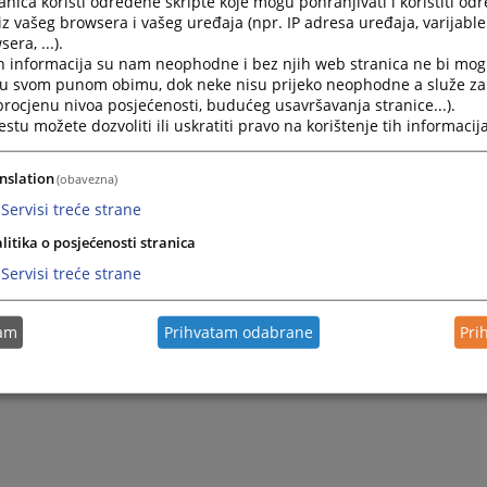
nica koristi određene skripte koje mogu pohranjivati i koristiti od
iz vašeg browsera i vašeg uređaja (npr. IP adresa uređaja, varijable 
era, ...).
h informacija su nam neophodne i bez njih web stranica ne bi mog
i u svom punom obimu, dok neke nisu prijeko neophodne a služe z
 procjenu nivoa posjećenosti, budućeg usavršavanja stranice...).
tu možete dozvoliti ili uskratiti pravo na korištenje tih informacija
nslation
(obavezna)
Servisi treće strane
Trenutno nema v
litika o posjećenosti stranica
Servisi treće strane
tam
Prihvatam odabrane
Pri