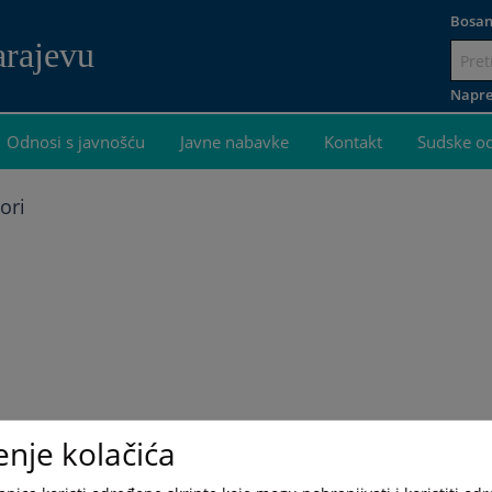
Bosan
arajevu
Idi
na
Napre
sadržaj
Odnosi s javnošću
Javne nabavke
Kontakt
Sudske o
ori
enje kolačića