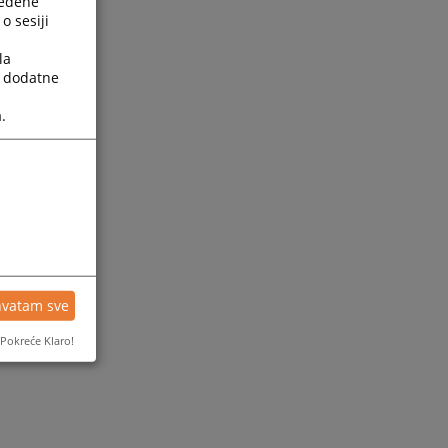
ređene
o sesiji
la
a dodatne
.
ijesti
hvatam sve
Pokreće Klaro!