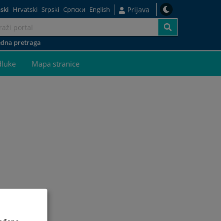
ski
Hrvatski
Srpski
Српски
English
Prijava
dna pretraga
dluke
Mapa stranice