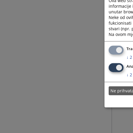
Ova web stra
informacije 
unutar brows
Neke od ovi
fukcionisat
stvari (npr.
Na ovom mjes
Tra
↓
2
Ana
↓
2
Ne prihva