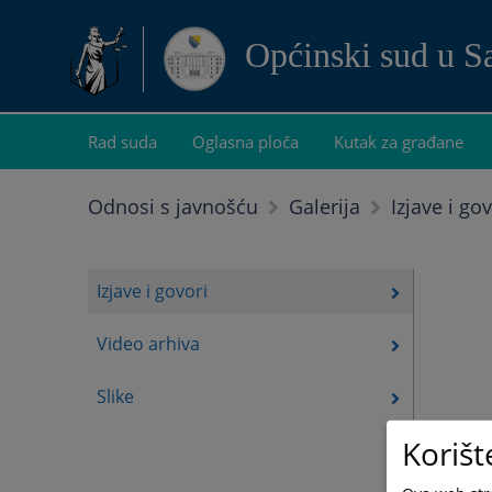
Općinski sud u S
Rad suda
Oglasna ploča
Kutak za građane
Izjave i gov
Odnosi s javnošću
Galerija
Izjave i govori
Video arhiva
Slike
Korišt