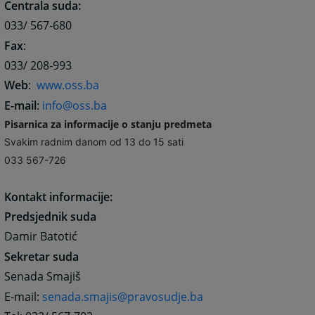
Centrala suda:
033/ 567-680
Fax
:
033/ 208-993
Web
:
www.oss.ba
E-mail
:
info@oss.ba
Pisarnica za informacije o stanju predmeta
Svakim radnim danom od 13 do 15 sati
033 567-726
Kontakt informacije:
Predsjednik suda
Damir Batotić
Sekretar suda
Senada Smajiš
E-mail:
senada.smajis@pravosudje.ba