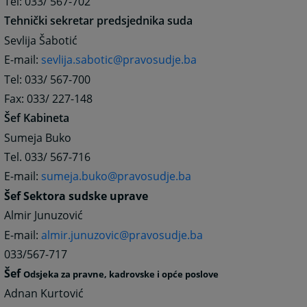
Tel: 033/ 567-702
Tehnički sekretar predsjednika suda
Sevlija Šabotić
E-mail:
sevlija.sabotic@pravosudje.ba
Tel: 033/ 567-700
Fax: 033/ 227-148
Šef Kabineta
Sumeja Buko
Tel. 033/ 567-716
E-mail:
sumeja.buko@pravosudje.ba
Šef Sektora sudske uprave
Almir Junuzović
E-mail:
almir.junuzovic@pravosudje.ba
033/567-717
Šef
Odsjeka za pravne, kadrovske i opće poslove
Adnan Kurtović