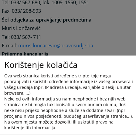
Tel: 033/ 567-680, lok. 1009, 1550, 1551
Fax: 033/ 208-993
Šef odsjeka za upravljanje predmetima
Muris Lončarević
Tel: 033/ 567- 711
E-mail:
muris.loncarevic@pravosudje.ba
Prijemna kancelarija
Korištenje kolačića
Tel: 033/ 567-680, lok. 1003
Apostille ovjere
Ova web stranica koristi određene skripte koje mogu
Kontakt osoba Adnan Pandžo
pohranjivati i koristiti određene informacije iz vašeg browsera i
vašeg uređaja (npr. IP adresa uređaja, varijable o sesiji unutar
Tel: 033/ 567-755
browsera, ...).
Računovodstvo
Neke od ovih informacija su nam neophodne i bez njih web
stranica ne bi mogla fukcionisati u svom punom obimu, dok
Šef Amina Vrabac
neke nisu prijeko neophodne a služe za dodatne stvari (npr.
E-mail:
amina.vrabac@pravosudje.ba
procjenu nivoa posjećenosti, budućeg usavršavanja stranice...).
Na ovom mjestu možete dozvoliti ili uskratiti pravo na
Tel. 033/ 567-680, lok. 1462
korištenje tih informacija.
Tel. 033/567-713