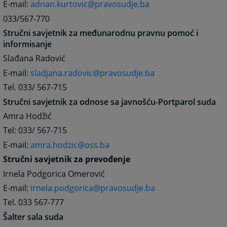
E-mail:
adnan.kurtovic@pravosudje.ba
033/567-770
Stručni savjetnik za međunarodnu pravnu pomoć i
informisanje
Slađana Radović
E-mail:
sladjana.radovic@pravosudje.ba
Tel. 033/ 567-715
Stručni savjetnik za odnose sa javnošću-Portparol suda
Amra Hodžić
Tel: 033/ 567-715
E-mail:
amra.hodzic@oss.ba
Stručni savjetnik za prevođenje
Irnela Podgorica Omerović
E-mail:
irnela.podgorica@pravosudje.ba
Tel. 033 567-777
Šalter sala suda