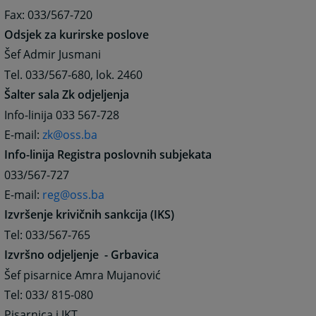
Fax: 033/567-720
Odsjek za kurirske poslove
Šef Admir Jusmani
Tel. 033/567-680, lok. 2460
Šalter sala Zk odjeljenja
Info-linija 033 567-728
E-mail:
zk@oss.ba
Info-linija Registra poslovnih subjekata
033/567-727
E-mail:
reg@oss.ba
Izvršenje krivičnih sankcija (IKS)
Tel: 033/567-765
Izvršno odjeljenje - Grbavica
Šef pisarnice Amra Mujanović
Tel: 033/ 815-080
Pisarnica i IKT