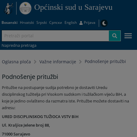
Općinski sud u Sarajevu
Bosanski
Hrvatski
Srpski
Српски
English
Prijava
Napredna pretraga
Podnošenje pritužbi
Oglasna ploča
Važne informacije
Podnošenje pritužbi
Pritužbe na postupanje sudija potrebno je dostaviti Uredu
disciplinskog tužitelja pri Visokom sudskom i tužilačkom vijeću BiH, a
koje je jedino ovlašteno da razmatra iste. Pritužbe možete dostaviti na
adresu:
URED DISCIPLINSKOG TUŽIOCA VSTV BiH
Ul. Kraljice Jelene broj 88,
71000 Sarajevo