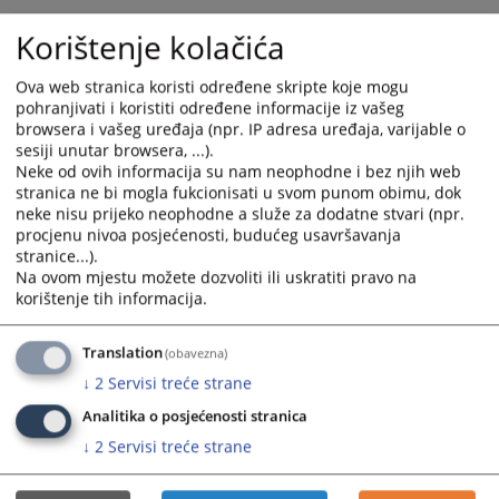
Ostale predstavke, pritužbe i sugestije koje se odnose na postupanje
Korištenje kolačića
uposlenika suda, stranke mogu dostaviti sudu putem
emaila
info@oss.ba
ili lično ostaviti u sandučić koji se nalazi u šalter-
Ova web stranica koristi određene skripte koje mogu
sali suda (prizemlje) i na II spratu ispred kancelarije broj 235.
pohranjivati i koristiti određene informacije iz vašeg
browsera i vašeg uređaja (npr. IP adresa uređaja, varijable o
14814
PREGLEDA
sesiji unutar browsera, ...).
Neke od ovih informacija su nam neophodne i bez njih web
stranica ne bi mogla fukcionisati u svom punom obimu, dok
neke nisu prijeko neophodne a služe za dodatne stvari (npr.
procjenu nivoa posjećenosti, budućeg usavršavanja
stranice...).
Na ovom mjestu možete dozvoliti ili uskratiti pravo na
korištenje tih informacija.
Translation
(obavezna)
↓
2
Servisi treće strane
Analitika o posjećenosti stranica
↓
2
Servisi treće strane