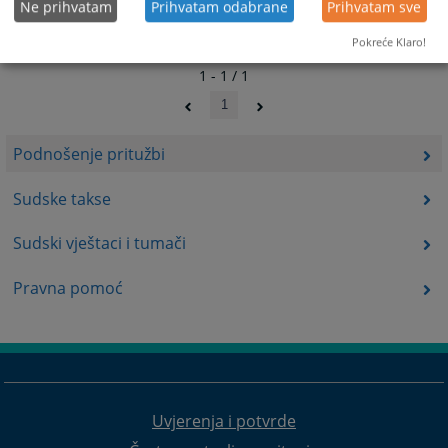
Ne prihvatam
Prihvatam odabrane
Prihvatam sve
Pokreće Klaro!
1 - 1 / 1
1
Podnošenje pritužbi
Sudske takse
Sudski vještaci i tumači
Pravna pomoć
Uvjerenja i potvrde