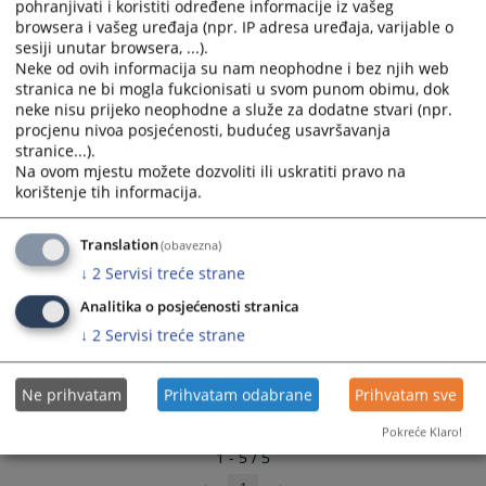
pohranjivati i koristiti određene informacije iz vašeg
Plan nabava za 2025. godinu
and
and
browsera i vašeg uređaja (npr. IP adresa uređaja, varijable o
29.04.2025.
select
select
sesiji unutar browsera, ...).
a
a
Neke od ovih informacija su nam neophodne i bez njih web
Privremeni Plana nabava za 2025. god.
stranica ne bi mogla fukcionisati u svom punom obimu, dok
date.
date.
28.01.2025.
neke nisu prijeko neophodne a služe za dodatne stvari (npr.
Press
Press
procjenu nivoa posjećenosti, budućeg usavršavanja
the
the
stranice...).
Plana nabava za 2024. godinu.
question
question
Na ovom mjestu možete dozvoliti ili uskratiti pravo na
16.02.2024.
mark
mark
korištenje tih informacija.
key
key
to
to
Translation
(obavezna)
get
get
↓
2
Servisi treće strane
the
the
keyboard
keyboard
Analitika o posjećenosti stranica
shortcuts
shortcuts
↓
2
Servisi treće strane
for
for
changing
changing
Ne prihvatam
Prihvatam odabrane
Prihvatam sve
dates.
dates.
Pokreće Klaro!
1 - 5 / 5