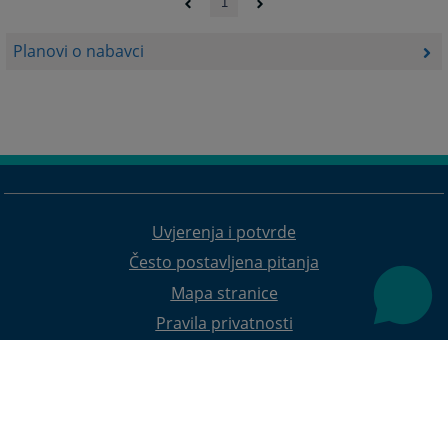
1
Planovi o nabavci
Uvjerenja i potvrde
Često postavljena pitanja
Mapa stranice
Pravila privatnosti
Redizajn web stranice je finansirala Evropska unija. Za njen sadržaj isključivo je odgovorno
Visoko sudsko i tužilačko vijeće BiH i ona ne odražava nužno stavove Evropske unije.