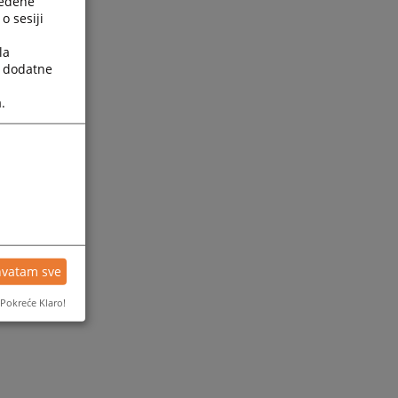
ređene
o sesiji
la
a dodatne
.
ijesti
hvatam sve
Pokreće Klaro!