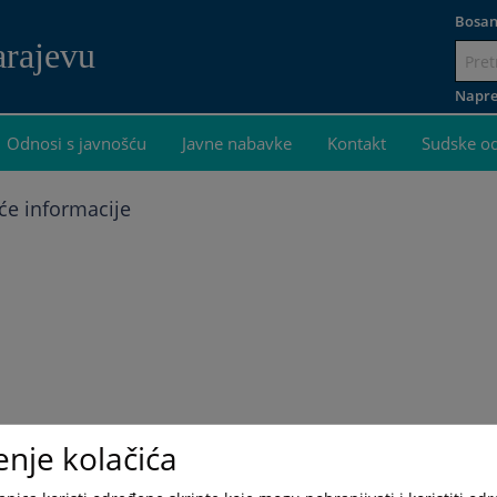
Bosan
arajevu
Idi
na
Napre
sadržaj
Odnosi s javnošću
Javne nabavke
Kontakt
Sudske o
će informacije
enje kolačića