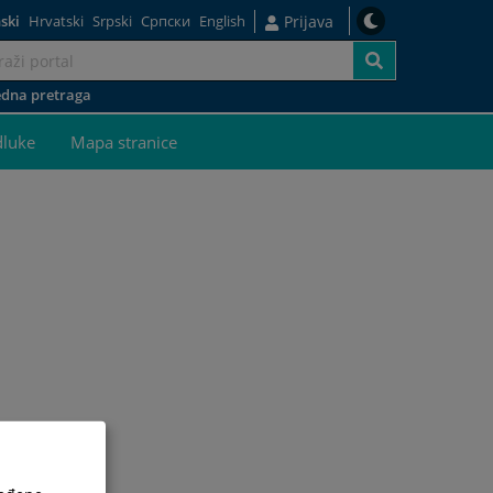
ski
Hrvatski
Srpski
Српски
English
Prijava
dna pretraga
dluke
Mapa stranice