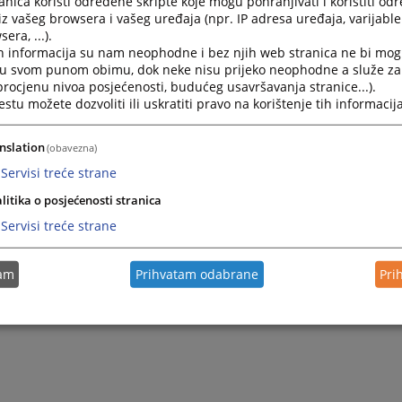
nica koristi određene skripte koje mogu pohranjivati i koristiti od
iz vašeg browsera i vašeg uređaja (npr. IP adresa uređaja, varijable 
era, ...).
h informacija su nam neophodne i bez njih web stranica ne bi mog
i u svom punom obimu, dok neke nisu prijeko neophodne a služe z
 procjenu nivoa posjećenosti, budućeg usavršavanja stranice...).
tu možete dozvoliti ili uskratiti pravo na korištenje tih informacija
nslation
(obavezna)
Servisi treće strane
Trenutno nema v
litika o posjećenosti stranica
Servisi treće strane
tam
Prihvatam odabrane
Pri