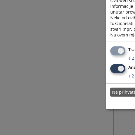
Ova web stra
informacije 
unutar brows
Neke od ovi
fukcionisat
stvari (npr.
Na ovom mjes
Tra
↓
2
Ana
↓
2
Ne prihva