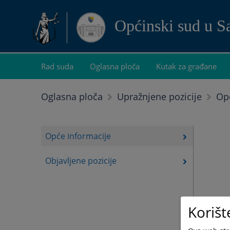
Općinski sud u S
Rad suda
Oglasna ploča
Kutak za građane
Op
Oglasna ploča
Upražnjene pozicije
Opće informacije
Objavljene pozicije
Korišt