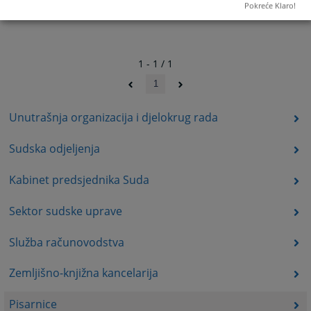
Pokreće Klaro!
1 - 1 / 1
1
Unutrašnja organizacija i djelokrug rada
Sudska odjeljenja
Kabinet predsjednika Suda
Sektor sudske uprave
Služba računovodstva
Zemljišno-knjižna kancelarija
Pisarnice