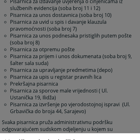
Pisarnica za izdavanje uvjerenja o činjenicama iz
službenih evidencija (soba broj 11 i 12)
Pisarnica za unos dostavnica (soba broj 10)
Pisarnica za uvid u spis i davanje klauzula
pravomoćnosti (soba broj 7)
Pisarnica za unos podnesaka pristiglih putem pošte
(soba broj 8)
Pisarnica za otpremu pošte
Pisarnica za prijem i unos dokumenata (soba broj 9,
šalter sala suda)
Pisarnica za upravljanje predmetima (depo)
Pisarnica za upis u registar pravnih lica
Prekršajna pisarnica
Pisarnica za sporove male vrijednosti ( Ul.
Ustanička 19, Ilidža)
Pisarnica za izvršenje po vjerodostojnoj ispravi (Ul.
Grbavička do broja 44, Sarajevo)
Svaka pisarnica pruža administrativnu podršku
odgovarajućem sudskom odjeljenju u kojem su
smještene sudije, stručni saradnici i pripravnici. Pored