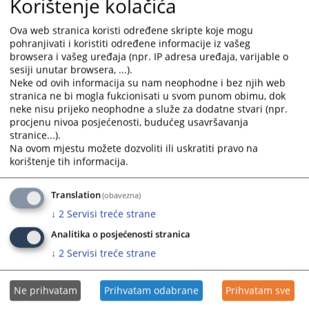
Korištenje kolačića
toga, u ovom sudu postoji i administrativna Uprava,
Daktilobiro i Računovodstvo.
Ova web stranica koristi određene skripte koje mogu
Broj pisarnice za informacije o stanju predmeta: 033/
pohranjivati i koristiti određene informacije iz vašeg
567-726
browsera i vašeg uređaja (npr. IP adresa uređaja, varijable o
sesiji unutar browsera, ...).
Broj pisarnice Registra: 033/567-727
Neke od ovih informacija su nam neophodne i bez njih web
Email
reg@oss.ba
stranica ne bi mogla fukcionisati u svom punom obimu, dok
neke nisu prijeko neophodne a služe za dodatne stvari (npr.
Broj Zk ureda 033/567-728
procjenu nivoa posjećenosti, budućeg usavršavanja
stranice...).
Email
zk@oss.ba
Na ovom mjestu možete dozvoliti ili uskratiti pravo na
korištenje tih informacija.
9986
PREGLEDA
Translation
(obavezna)
↓
2
Servisi treće strane
Analitika o posjećenosti stranica
↓
2
Servisi treće strane
Ne prihvatam
Prihvatam odabrane
Prihvatam sve