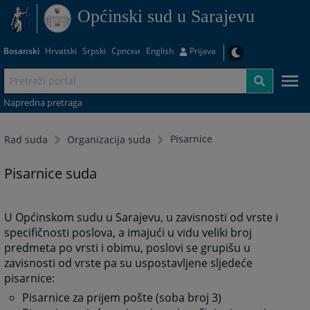
Općinski sud u Sarajevu
Bosanski
Hrvatski
Srpski
Српски
English
Prijava
Napredna pretraga
Pisarnice
Rad suda
Organizacija suda
Pisarnice suda
U Općinskom sudu u Sarajevu, u zavisnosti od vrste i
specifičnosti poslova, a imajući u vidu veliki broj
predmeta po vrsti i obimu, poslovi se grupišu u
zavisnosti od vrste pa su uspostavljene sljedeće
pisarnice:
Pisarnice za prijem pošte (soba broj 3)