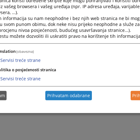
nica koristi određene skripte koje mogu pohranjivati i koristiti od
iz vašeg browsera i vašeg uređaja (npr. IP adresa uređaja, varijable 
17.01.2024.
era, ...).
h informacija su nam neophodne i bez njih web stranica ne bi mog
i u svom punom obimu, dok neke nisu prijeko neophodne a služe z
 procjenu nivoa posjećenosti, budućeg usavršavanja stranice...).
Žrtva ste ili svjedok krivičnog djela?
tu možete dozvoliti ili uskratiti pravo na korištenje tih informacija
Upoznajte se sa svojim pravima
01.02.2023.
nslation
(obavezna)
Servisi treće strane
litika o posjećenosti stranica
Servisi treće strane
tam
Prihvatam odabrane
Pri