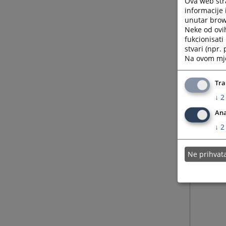
Ova web stra
informacije 
unutar brows
Neke od ovi
fukcionisat
stvari (npr.
Na ovom mjes
Tra
↓
2
Ana
↓
2
Ne prihva