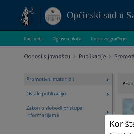
Općinski sud u S
Rad suda
Oglasna ploča
Kutak za građane
Promoti
Odnosi s javnošću
Publikacije
Promotivni materijali
Promo
Ostale publikacije
Zakon o slobodi pristupa
informacijama
Korišt