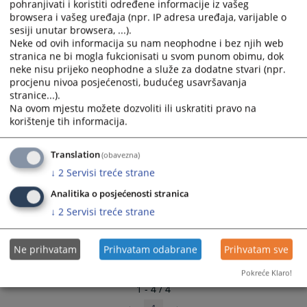
pohranjivati i koristiti određene informacije iz vašeg
Godišnji izvještaj o radu suda za 2020. godinu
and
and
browsera i vašeg uređaja (npr. IP adresa uređaja, varijable o
30.04.2021.
select
select
sesiji unutar browsera, ...).
a
a
Neke od ovih informacija su nam neophodne i bez njih web
Godišnji izvještaj o radu suda za 2019. godinu
stranica ne bi mogla fukcionisati u svom punom obimu, dok
date.
date.
12.03.2020.
neke nisu prijeko neophodne a služe za dodatne stvari (npr.
Press
Press
procjenu nivoa posjećenosti, budućeg usavršavanja
the
the
stranice...).
question
question
Na ovom mjestu možete dozvoliti ili uskratiti pravo na
mark
mark
korištenje tih informacija.
key
key
to
to
Translation
(obavezna)
get
get
↓
2
Servisi treće strane
the
the
keyboard
keyboard
Analitika o posjećenosti stranica
shortcuts
shortcuts
↓
2
Servisi treće strane
for
for
changing
changing
Ne prihvatam
Prihvatam odabrane
Prihvatam sve
dates.
dates.
Pokreće Klaro!
1 - 4 / 4