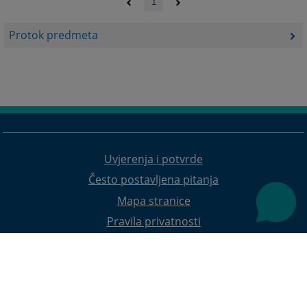
1
Protok predmeta
Uvjerenja i potvrde
Često postavljena pitanja
Mapa stranice
Pravila privatnosti
Redizajn web stranice je finansirala Evropska unija. Za njen sadržaj isključivo je odgovorno
Visoko sudsko i tužilačko vijeće BiH i ona ne odražava nužno stavove Evropske unije.