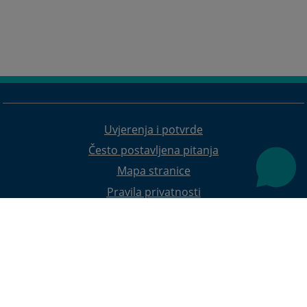
Uvjerenja i potvrde
Često postavljena pitanja
Mapa stranice
Pravila privatnosti
Redizajn web stranice je finansirala Evropska unija. Za njen sadržaj isključivo je odgovorno
Visoko sudsko i tužilačko vijeće BiH i ona ne odražava nužno stavove Evropske unije.