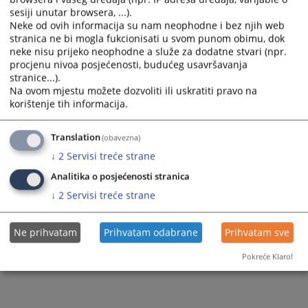
Sektor sudske uprave
Ovjere i prepisi
sesiji unutar browsera, ...).
Sudije
Neke od ovih informacija su nam neophodne i bez njih web
Služba računovodstva
Prijem pošte
stranica ne bi mogla fukcionisati u svom punom obimu, dok
Sudski stručni saradnici
neke nisu prijeko neophodne a služe za dodatne stvari (npr.
Zemljišno-knjižna kancelarija
Razgledanje spisa
procjenu nivoa posjećenosti, budućeg usavršavanja
Službenici i namještenici
stranice...).
Pisarnice
Žalbe na sudske odluke
Na ovom mjestu možete dozvoliti ili uskratiti pravo na
korištenje tih informacija.
Akti suda
Medijacija
Sudska policija
Rodna ravnopravnost
Translation
(obavezna)
↓
2
Servisi treće strane
Organizaciona shema
Analitika o posjećenosti stranica
↓
2
Servisi treće strane
Ne prihvatam
Prihvatam odabrane
Prihvatam sve
Pokreće Klaro!