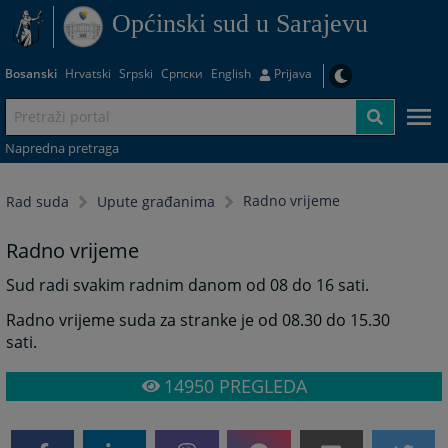
Općinski sud u Sarajevu
Bosanski
Hrvatski
Srpski
Српски
English
Prijava
Napredna pretraga
Radno vrijeme
Rad suda
Upute građanima
Radno vrijeme
Sud radi svakim radnim danom od 08 do 16 sati.
Radno vrijeme suda za stranke je od 08.30 do 15.30
sati.
14950
PREGLEDA