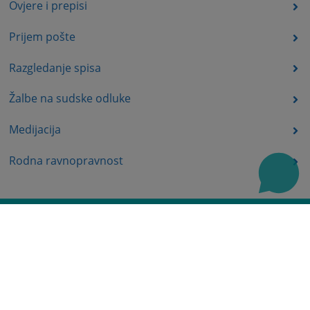
Ovjere i prepisi
Prijem pošte
Razgledanje spisa
Žalbe na sudske odluke
Medijacija
Rodna ravnopravnost
Uvjerenja i potvrde
Često postavljena pitanja
Mapa stranice