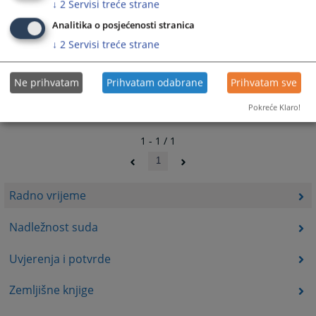
↓
2
Servisi treće strane
Analitika o posjećenosti stranica
↓
2
Servisi treće strane
Ne prihvatam
Prihvatam odabrane
Prihvatam sve
Pokreće Klaro!
1 - 1 / 1
1
Radno vrijeme
Nadležnost suda
Uvjerenja i potvrde
Zemljišne knjige