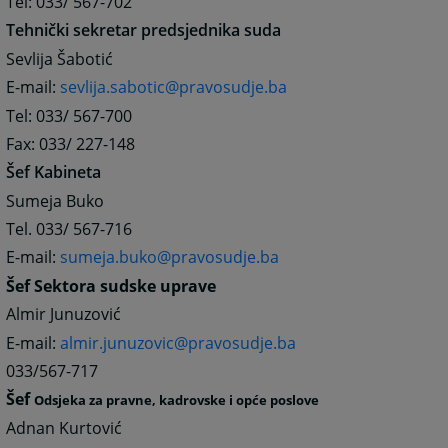
Tel: 033/ 567-702
Tehnički sekretar predsjednika suda
Sevlija Šabotić
E-mail:
sevlija.sabotic@pravosudje.ba
Tel: 033/ 567-700
Fax: 033/ 227-148
Šef Kabineta
Sumeja Buko
Tel. 033/ 567-716
E-mail:
sumeja.buko@pravosudje.ba
Šef Sektora sudske uprave
Almir Junuzović
E-mail:
almir.junuzovic@pravosudje.ba
033/567-717
Šef
Odsjeka za pravne, kadrovske i opće poslove
Adnan Kurtović