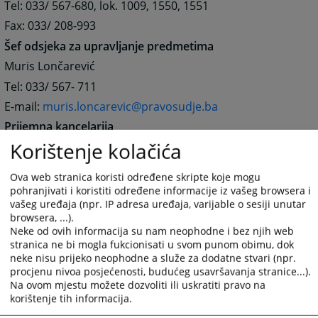
Tel: 033/ 567-680, lok. 1009, 1550, 1551
Fax: 033/ 208-993
Šef odsjeka za upravljanje predmetima
Muris Lončarević
Tel: 033/ 567- 711
E-mail:
muris.loncarevic@pravosudje.ba
Prijemna kancelarija
Korištenje kolačića
Tel: 033/ 567-680, lok. 1003
Apostille ovjere
Ova web stranica koristi određene skripte koje mogu
Kontakt osoba Adnan Pandžo
pohranjivati i koristiti određene informacije iz vašeg browsera i
vašeg uređaja (npr. IP adresa uređaja, varijable o sesiji unutar
Tel: 033/ 567-755
browsera, ...).
Računovodstvo
Neke od ovih informacija su nam neophodne i bez njih web
stranica ne bi mogla fukcionisati u svom punom obimu, dok
Šef Amina Vrabac
neke nisu prijeko neophodne a služe za dodatne stvari (npr.
E-mail:
amina.vrabac@pravosudje.ba
procjenu nivoa posjećenosti, budućeg usavršavanja stranice...).
Na ovom mjestu možete dozvoliti ili uskratiti pravo na
Tel. 033/ 567-680, lok. 1462
korištenje tih informacija.
Tel. 033/567-713