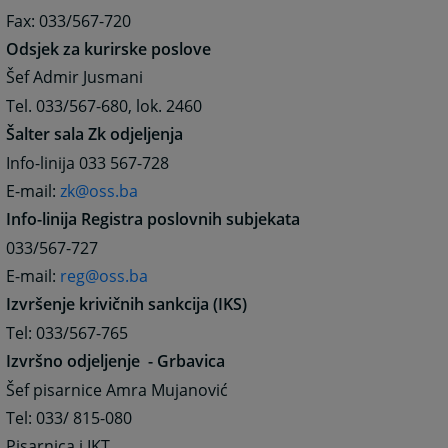
Fax: 033/567-720
Odsjek za kurirske poslove
Šef Admir Jusmani
Tel. 033/567-680, lok. 2460
Šalter sala Zk odjeljenja
Info-linija 033 567-728
E-mail:
zk@oss.ba
Info-linija Registra poslovnih subjekata
033/567-727
E-mail:
reg@oss.ba
Izvršenje krivičnih sankcija (IKS)
Tel: 033/567-765
Izvršno odjeljenje - Grbavica
Šef pisarnice Amra Mujanović
Tel: 033/ 815-080
Pisarnica i IKT