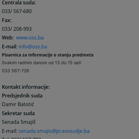
Centrala suda:
033/ 567-680
Fax
:
033/ 208-993
Web
:
www.oss.ba
E-mail
:
info@oss.ba
Pisarnica za informacije o stanju predmeta
Svakim radnim danom od 13 do 15 sati
033 567-726
Kontakt informacije:
Predsjednik suda
Damir Batotić
Sekretar suda
Senada Smajiš
E-mail:
senada.smajis@pravosudje.ba