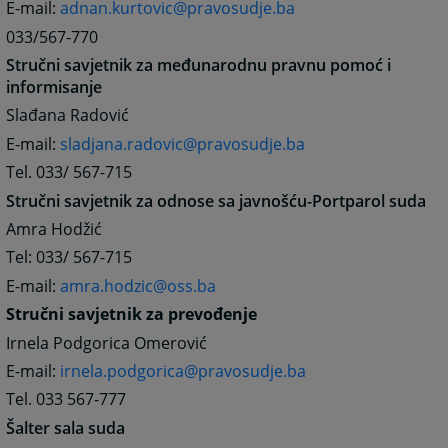
E-mail:
adnan.kurtovic@pravosudje.ba
033/567-770
Stručni savjetnik za međunarodnu pravnu pomoć i
informisanje
Slađana Radović
E-mail:
sladjana.radovic@pravosudje.ba
Tel. 033/ 567-715
Stručni savjetnik za odnose sa javnošću-Portparol suda
Amra Hodžić
Tel: 033/ 567-715
E-mail:
amra.hodzic@oss.ba
Stručni savjetnik za prevođenje
Irnela Podgorica Omerović
E-mail:
irnela.podgorica@pravosudje.ba
Tel. 033 567-777
Šalter sala suda