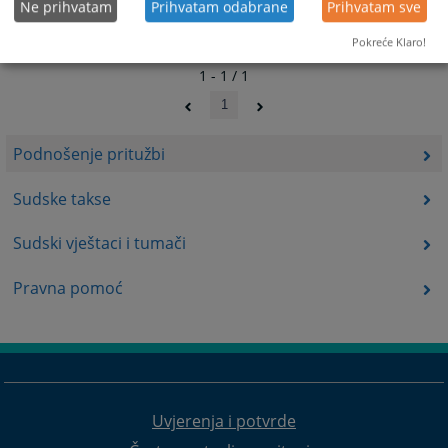
Ne prihvatam
Prihvatam odabrane
Prihvatam sve
Pokreće Klaro!
1 - 1 / 1
1
Podnošenje pritužbi
Sudske takse
Sudski vještaci i tumači
Pravna pomoć
Uvjerenja i potvrde