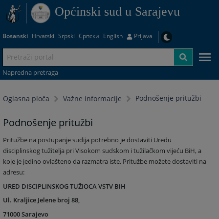
Općinski sud u Sarajevu
Bosanski
Hrvatski
Srpski
Српски
English
Prijava
Napredna pretraga
Podnošenje pritužbi
Oglasna ploča
Važne informacije
Podnošenje pritužbi
Pritužbe na postupanje sudija potrebno je dostaviti Uredu
disciplinskog tužitelja pri Visokom sudskom i tužilačkom vijeću BiH, a
koje je jedino ovlašteno da razmatra iste. Pritužbe možete dostaviti na
adresu:
URED DISCIPLINSKOG TUŽIOCA VSTV BiH
Ul. Kraljice Jelene broj 88,
71000 Sarajevo