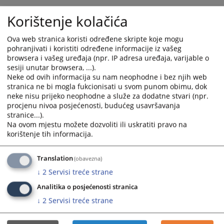
Ostale predstavke, pritužbe i sugestije koje se odnose na postupanje
Korištenje kolačića
uposlenika suda, stranke mogu dostaviti sudu putem
emaila
info@oss.ba
ili lično ostaviti u sandučić koji se nalazi u šalter-
Ova web stranica koristi određene skripte koje mogu
sali suda (prizemlje) i na II spratu ispred kancelarije broj 235.
pohranjivati i koristiti određene informacije iz vašeg
browsera i vašeg uređaja (npr. IP adresa uređaja, varijable o
14824
PREGLEDA
sesiji unutar browsera, ...).
Neke od ovih informacija su nam neophodne i bez njih web
stranica ne bi mogla fukcionisati u svom punom obimu, dok
neke nisu prijeko neophodne a služe za dodatne stvari (npr.
procjenu nivoa posjećenosti, budućeg usavršavanja
stranice...).
Na ovom mjestu možete dozvoliti ili uskratiti pravo na
korištenje tih informacija.
Translation
(obavezna)
↓
2
Servisi treće strane
Analitika o posjećenosti stranica
↓
2
Servisi treće strane