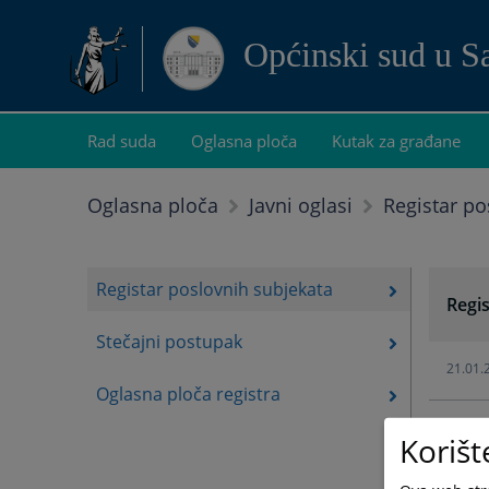
Općinski sud u S
Rad suda
Oglasna ploča
Kutak za građane
Registar po
Oglasna ploča
Javni oglasi
Registar poslovnih subjekata
Regi
Stečajni postupak
21.01.
Oglasna ploča registra
21.01.
Korišt
21.01.