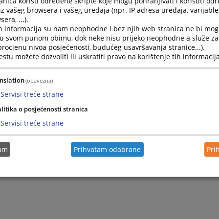
nica koristi određene skripte koje mogu pohranjivati i koristiti od
iz vašeg browsera i vašeg uređaja (npr. IP adresa uređaja, varijable 
era, ...).
2022.
Rješenje o izmjenama podataka - K.TURK d.o.o. Sarajevo
h informacija su nam neophodne i bez njih web stranica ne bi mog
i u svom punom obimu, dok neke nisu prijeko neophodne a služe z
 procjenu nivoa posjećenosti, budućeg usavršavanja stranice...).
2022.
Rješenje o izmjenama podataka - "Solution Lab" d.o.o Sa
tu možete dozvoliti ili uskratiti pravo na korištenje tih informacija
2022.
Rješenje o izmjenama podataka - "NAMJEŠTAJ VIVA" d.o.o.
nslation
(obavezna)
Servisi treće strane
2022.
Rješenje o izmjenama podataka - "Novotel" d.o.o. Saraje
litika o posjećenosti stranica
Servisi treće strane
2022.
Rješenje o izmjenama podataka - "Blackthorne" d.o.o. Sa
tam
Prihvatam odabrane
Pri
2022.
Rješenje o izmjenama podataka - "TDR" d.o.o. Sarajevo