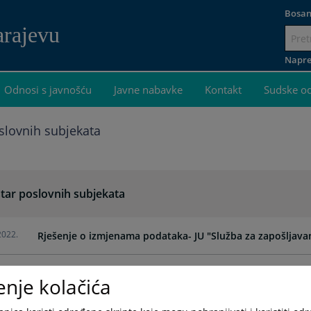
Bosan
arajevu
Idi
na
Napre
sadržaj
Odnosi s javnošću
Javne nabavke
Kontakt
Sudske o
slovnih subjekata
star poslovnih subjekata
2022.
Rješenje o izmjenama podataka- JU "Služba za zapošljava
2022.
Rješenje o izmjenama - "Fine Food Family" d.o.o.
enje kolačića
2022.
Rješenje o izmjenama podataka - "Panna Cotta" d.o.o. Sa