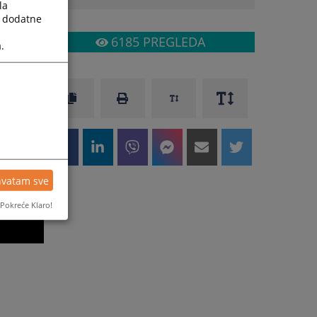
la
a dodatne
6185
PREGLEDA
.
hvatam sve
Pokreće Klaro!