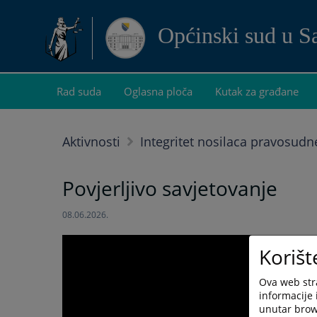
Općinski sud u S
Rad suda
Oglasna ploča
Kutak za građane
Aktivnosti
Integritet nosilaca pravosudn
Povjerljivo savjetovanje
08.06.2026.
Korišt
Ova web stra
informacije 
unutar brows