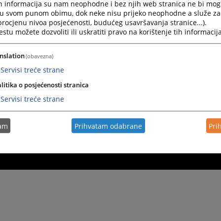
h informacija su nam neophodne i bez njih web stranica ne bi mog
i u svom punom obimu, dok neke nisu prijeko neophodne a služe z
 procjenu nivoa posjećenosti, budućeg usavršavanja stranice...).
tu možete dozvoliti ili uskratiti pravo na korištenje tih informacija
nslation
(obavezna)
Servisi treće strane
litika o posjećenosti stranica
Servisi treće strane
tam
Prihvatam odabrane
Pri