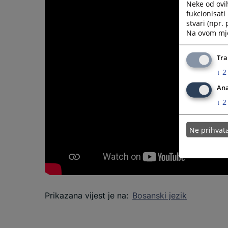
Neke od ovi
fukcionisat
stvari (npr.
Na ovom mjes
Tra
↓
2
Ana
↓
2
Ne prihva
Prikazana vijest je na
:
Bosanski jezik