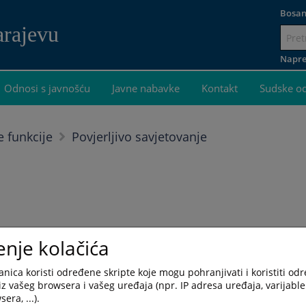
Bosan
arajevu
Idi
na
Napre
sadržaj
Odnosi s javnošću
Javne nabavke
Kontakt
Sudske o
e funkcije
Povjerljivo savjetovanje
enje kolačića
nica koristi određene skripte koje mogu pohranjivati i koristiti od
iz vašeg browsera i vašeg uređaja (npr. IP adresa uređaja, varijable 
era, ...).