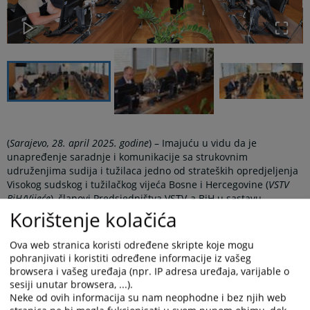
(
Sarajevo, 28. april 2025. godine
) – Imajuću u vidu da je
unapređenje saradnje i komunikacije sa strukovnim
udruženjima sudija i tužilaca jedno od strateških opredjeljenja
Visokog sudskog i tužilačkog vijeća Bosne i Hercegovine (
VSTV
BiH/Vijeće
), članovi Predsjedništva VSTV-a BiH u sastavu
predsjednik Sanin Bogunić, potpredsjednici Sanela
Korištenje kolačića
Gorušanović Butigan i Velimir Ninković i stalni član Vijeća Sedin
Idrizović, održali su sastanak sa strukovim udruženjima sudija i
Ova web stranica koristi određene skripte koje mogu
tužilaca u Bosni i Hercegovini.
pohranjivati i koristiti određene informacije iz vašeg
browsera i vašeg uređaja (npr. IP adresa uređaja, varijable o
Ispred strukovnih udruženja, sastanku su prisustvovali Halida
sesiji unutar browsera, ...).
Vrabac, zamjenica predsjednice Udruženja tužilaca Republike
Neke od ovih informacija su nam neophodne i bez njih web
Srpske (
RS
), Duško Miloica, predsjednik Udruženje sudija Bosne