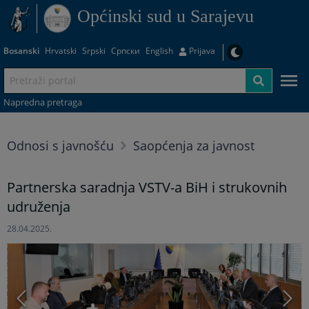
Općinski sud u Sarajevu
Bosanski
Hrvatski
Srpski
Српски
English
Prijava
Napredna pretraga
Odnosi s javnošću
Saopćenja za javnost
Partnerska saradnja VSTV-a BiH i strukovnih
udruženja
28.04.2025.