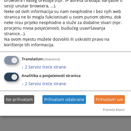
browsera i vašeg uređaja (npr. IP adresa uređaja, varijable o
suda info@oss.ba ili predati u Kancelariju broj 11 ili ubaciti u kutiju za žalbe koja se nalazi
sesiji unutar browsera, ...).
u holu zgrade suda.
Neke od ovih informacija su nam neophodne i bez njih web
stranica ne bi mogla fukcionisati u svom punom obimu, dok
Prikazana vijest je na
:
Bosanski jezik
neke nisu prijeko neophodne a služe za dodatne stvari (npr.
procjenu nivoa posjećenosti, budućeg usavršavanja
78
PREGLEDA
stranice...).
Na ovom mjestu možete dozvoliti ili uskratiti pravo na
korištenje tih informacija.
Translation
(obavezna)
↓
2
Servisi treće strane
Analitika o posjećenosti stranica
↓
2
Servisi treće strane
Ne prihvatam
Prihvatam odabrane
Prihvatam sve
Pokreće Klaro!