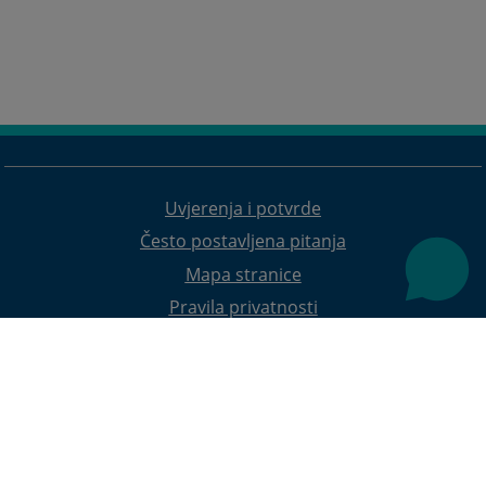
Uvjerenja i potvrde
Često postavljena pitanja
Mapa stranice
Pravila privatnosti
Redizajn web stranice je finansirala Evropska unija. Za njen sadržaj isključivo je odgovorno
Visoko sudsko i tužilačko vijeće BiH i ona ne odražava nužno stavove Evropske unije.