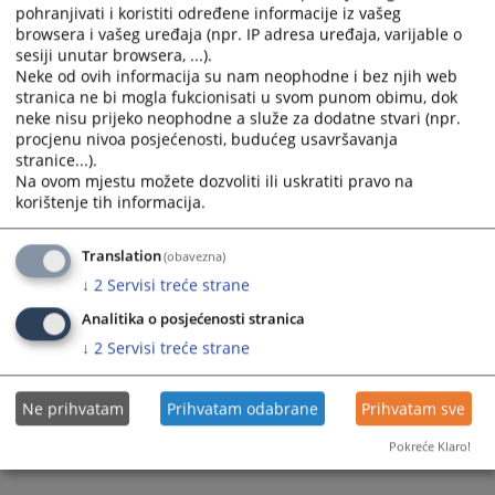
https://www.youtube.com/watch?v=-RHPbaB1bv8
pohranjivati i koristiti određene informacije iz vašeg
browsera i vašeg uređaja (npr. IP adresa uređaja, varijable o
sesiji unutar browsera, ...).
Neke od ovih informacija su nam neophodne i bez njih web
stranica ne bi mogla fukcionisati u svom punom obimu, dok
neke nisu prijeko neophodne a služe za dodatne stvari (npr.
procjenu nivoa posjećenosti, budućeg usavršavanja
Prikazana vijest je na
:
Bosanski jezik
stranice...).
Na ovom mjestu možete dozvoliti ili uskratiti pravo na
83
PREGLEDA
korištenje tih informacija.
Translation
(obavezna)
↓
2
Servisi treće strane
Analitika o posjećenosti stranica
↓
2
Servisi treće strane
Ne prihvatam
Prihvatam odabrane
Prihvatam sve
Pokreće Klaro!