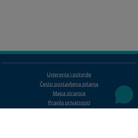
Uvjerenja i potvrde
Često postavljena pitanja
Mapa stranice
Pravila privatnosti
Redizajn web stranice je finansirala Evropska unija. Za njen sadržaj isključivo je odgovorno