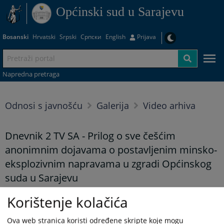
Općinski sud u Sarajevu
Bosanski
Hrvatski
Srpski
Српски
English
Prijava
Napredna pretraga
Odnosi s javnošću
Galerija
Video arhiva
Dnevnik 2 TV SA - Prilog o sve češćim
anonimnim dojavama o postavljenim minsko-
eksplozivnim napravama u zgradi Općinskog
suda u Sarajevu
26.05.2023.
Korištenje kolačića
Prilog možete pogledati od 6:45 min Dnevnika 2
Ova web stranica koristi određene skripte koje mogu