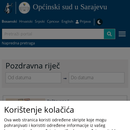
Općinski sud u Sarajevu
Bosanski
Hrvatski
Srpski
Српски
English
Prijava
Napredna pretraga
Pozdravna riječ
Navigate
Navigate
forward
forward
to
to
Poštovane/i,
interact
interact
Korištenje kolačića
with
with
17.10.2022.
the
the
calendar
calendar
Ova web stranica koristi određene skripte koje mogu
and
and
pohranjivati i koristiti određene informacije iz vašeg
select
select