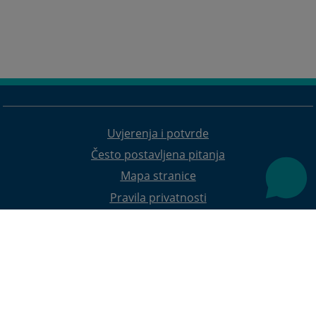
Uvjerenja i potvrde
Često postavljena pitanja
Mapa stranice
Pravila privatnosti
Redizajn web stranice je finansirala Evropska unija. Za njen sadržaj isključivo je odgovorno
Visoko sudsko i tužilačko vijeće BiH i ona ne odražava nužno stavove Evropske unije.