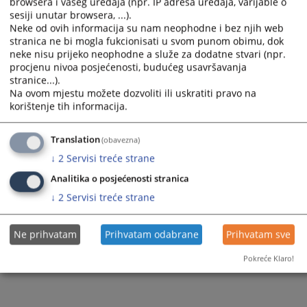
browsera i vašeg uređaja (npr. IP adresa uređaja, varijable o
a
a
sesiji unutar browsera, ...).
date.
date.
Neke od ovih informacija su nam neophodne i bez njih web
Press
Press
1 - 1 / 1
stranica ne bi mogla fukcionisati u svom punom obimu, dok
the
the
neke nisu prijeko neophodne a služe za dodatne stvari (npr.
1
question
question
procjenu nivoa posjećenosti, budućeg usavršavanja
mark
mark
stranice...).
key
key
Na ovom mjestu možete dozvoliti ili uskratiti pravo na
to
to
korištenje tih informacija.
get
get
the
the
Translation
(obavezna)
keyboard
keyboard
shortcuts
shortcuts
↓
2
Servisi treće strane
for
for
Analitika o posjećenosti stranica
changing
changing
dates.
dates.
↓
2
Servisi treće strane
Ne prihvatam
Prihvatam odabrane
Prihvatam sve
Pokreće Klaro!