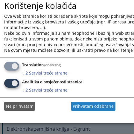
Korištenje kolačića
Ova web stranica koristi određene skripte koje mogu pohranjivati
informacije iz vašeg browsera i vašeg uređaja (npr. IP adresa uređ
unutar browsera, ...).
Neke od ovih informacija su nam neophodne i bez njih web stra
fukcionisati u svom punom obimu, dok neke nisu prijeko neopho
Notice Board
stvari (npr. procjenu nivoa posjećenosti, budućeg usavršavanja st
Na ovom mjestu možete dozvoliti ili uskratiti pravo na korištenje 
Hearings' Schedule
Translation
(obavezna)
Rasporedi ročišta u PDF formatu
↓
2
Servisi treće strane
Sudska prodaja
Analitika o posjećenosti stranica
Obavijest građanima o izvršnom postupku
↓
2
Servisi treće strane
Ne prihvatam
Prihvatam odabrane
Quick links
Elektronska zemljišna knjiga - E-grunt