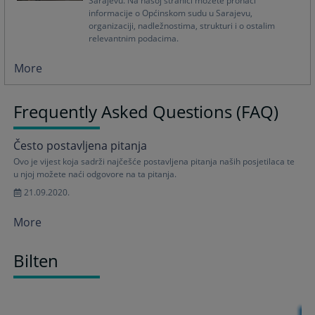
Sarajevu. Na našoj stranici možete pronaći
informacije o Općinskom sudu u Sarajevu,
organizaciji, nadležnostima, strukturi i o ostalim
relevantnim podacima.
More
Frequently Asked Questions (FAQ)
Često postavljena pitanja
Ovo je vijest koja sadrži najčešće postavljena pitanja naših posjetilaca te
u njoj možete naći odgovore na ta pitanja.
21.09.2020.
More
Bilten